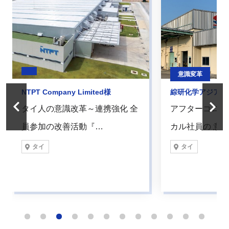
意識変革
NTPT Company Limited様
綜研化学アジア株
タイ人の意識改革～連携強化 全
アフターコロナ
員参加の改善活動『…
カル社員の 意
タイ
タイ