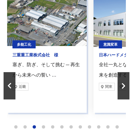
多能工化
意識変革
三重重工業株式会社 様
日本ハードメタル
塞ぎ、防ぎ、そして挑む ─ 再生
全社一丸となっ
から未来への誓い …
来を創造する『C
近畿
関東
九州