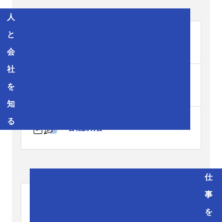
人
と
メッセージ
会
社
コンサルタントインタビュー
を
知
る
会社説明会
仕
事
募集職種・募集要項
を