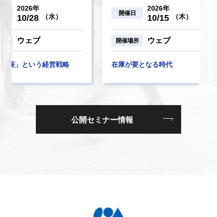
26年
2026年
開催日
（水）
（木）
/28
10/15
ェブ
ウェブ
開催場所
いう経営戦略
在庫が要となる時代
公開セミナー情報