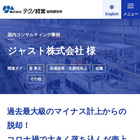
English
メニュー
国内コンサルティング事例
ジャスト株式会社 様
関連タグ：
東北
現場改革・生産性向上
金属
その他
過去最大級のマイナス計上からの
脱却！
コロナ禍で大きく落ち込んだ売上