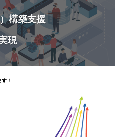
る）構築支援
を実現
ます！