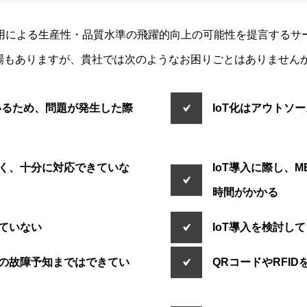
⽤による⽣産性・品質⽔準の⾶躍的向上の可能性を提⾔するサー
る⼯場もありますが、貴社では次のようなお困りごとはありません
いるため、問題が発生した際
IoT化はアウトソ
なく、十分に対応できていな
IoT導入に際し、
時間がかかる
れていない
IoT導入を検討し
置の故障予知まではできてい
QRコードやRFI