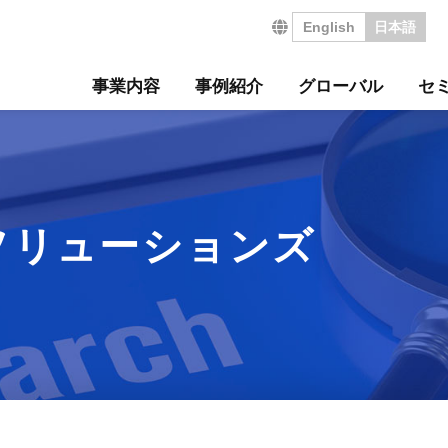
English
日本語
事業内容
事例紹介
グローバル
セ
営の特長
サルティング事例
について
セミナー
・沿革
ジ
サービス
海外コンサルティング
海外工場診断
技術セミナー
コンサルタント紹介
会社を知る
診断
診断事例
ート
ル経営革新セミナー
のご挨拶
会
工場管理力セルフチェ
コラム
事業所案内
社員インタビュー
タントボイス
法人TMCT
強会
ASAP
情報セキュリティ方針
コンサルタントになる
ソリューションズ
営ウェブソリューションズ
・募集要項
採用エントリー