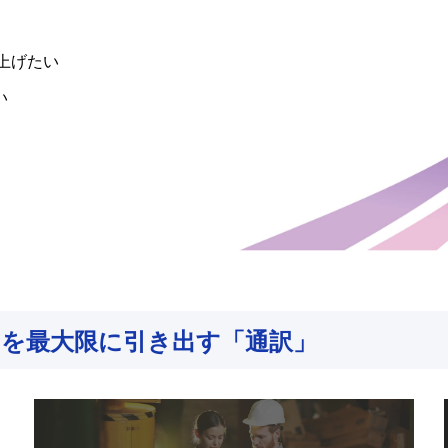
上げたい
い
スを最⼤限に引き出す「通訳」