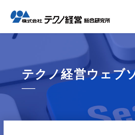
テクノ経
国内コン
海外展開
経営革新
会社概要
メッセー
セミナー情報
グローバル
事業内容
事例紹介
企業情報
採用情報
1日工場
1日工場
海外レポ
グローバ
代表から
会社説明
お知らせ
コンサル
タイ現地
研修・勉
テクノ経営ウェブ
テクノ経
募集職種