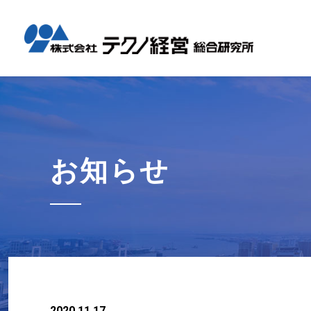
テクノ経
国内コン
海外展開
経営革新
会社概要
メッセー
セミナー情報
グローバル
事業内容
事例紹介
企業情報
採用情報
1日工場
1日工場
海外レポ
グローバ
代表から
会社説明
お知らせ
コンサル
タイ現地
研修・勉
お知らせ
テクノ経
募集職種
2020.11.17