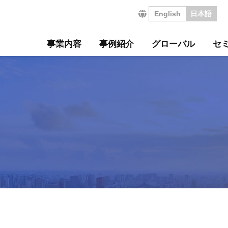
English
日本語
事業内容
事例紹介
グローバル
セ
営の特長
サルティング事例
について
セミナー
・沿革
ジ
サービス
海外コンサルティング
海外工場診断
技術セミナー
コンサルタント紹介
会社を知る
診断
診断事例
ート
ル経営革新セミナー
のご挨拶
会
工場管理力セルフチェ
コラム
事業所案内
社員インタビュー
タントボイス
法人TMCT
強会
ASAP
情報セキュリティ方針
コンサルタントになる
営ウェブソリューションズ
・募集要項
採用エントリー