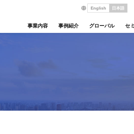
English
日本語
事業内容
事例紹介
グローバル
セ
営の特長
サルティング事例
について
セミナー
・沿革
ジ
サービス
海外コンサルティング
海外工場診断
技術セミナー
コンサルタント紹介
会社を知る
診断
診断事例
ート
ル経営革新セミナー
のご挨拶
会
工場管理力セルフチェ
コラム
事業所案内
社員インタビュー
タントボイス
法人TMCT
強会
ASAP
情報セキュリティ方針
コンサルタントになる
営ウェブソリューションズ
・募集要項
採用エントリー