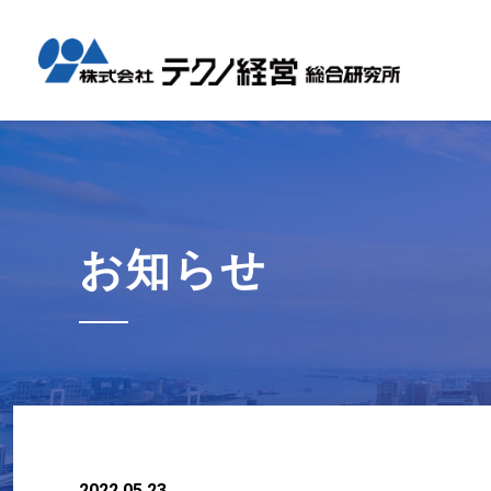
テクノ経
国内コン
海外展開
経営革新
会社概要
メッセー
セミナー情報
グローバル
事業内容
事例紹介
企業情報
採用情報
1日工場
1日工場
海外レポ
グローバ
代表から
会社説明
お知らせ
コンサル
タイ現地
研修・勉
お知らせ
テクノ経
募集職種
2022.05.23