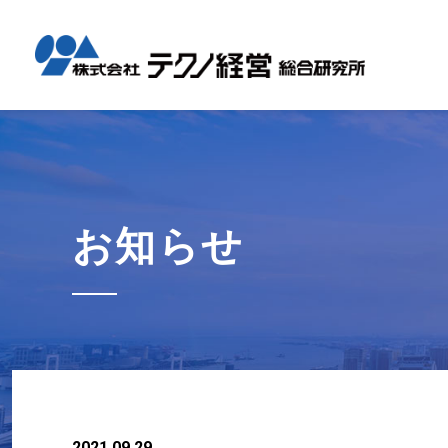
テクノ経
国内コン
海外展開
経営革新
会社概要
メッセー
セミナー情報
グローバル
事業内容
事例紹介
企業情報
採用情報
1日工場
1日工場
海外レポ
グローバ
代表から
会社説明
お知らせ
コンサル
タイ現地
研修・勉
お知らせ
テクノ経
募集職種
2021.09.29