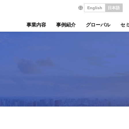
English
日本語
事業内容
事例紹介
グローバル
セ
営の特長
サルティング事例
について
セミナー
・沿革
ジ
サービス
海外コンサルティング
海外工場診断
技術セミナー
コンサルタント紹介
会社を知る
診断
診断事例
ート
ル経営革新セミナー
のご挨拶
会
工場管理力セルフチェ
コラム
事業所案内
社員インタビュー
タントボイス
法人TMCT
強会
ASAP
情報セキュリティ方針
コンサルタントになる
営ウェブソリューションズ
・募集要項
採用エントリー