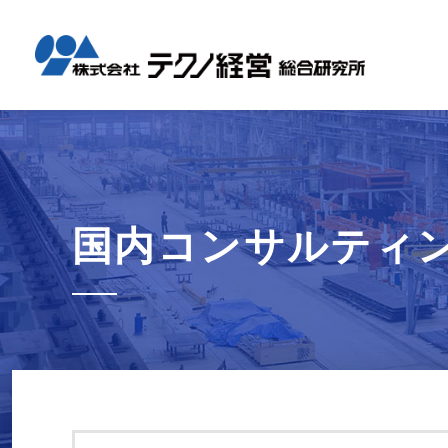
テクノ経
国内コン
海外展開
経営革新
会社概要
メッセー
セミナー情報
グローバル
事業内容
事例紹介
企業情報
採用情報
1日工場
1日工場
海外レポ
グローバ
代表から
会社説明
お知らせ
コンサル
タイ現地
研修・勉
国内コンサルティ
テクノ経
募集職種