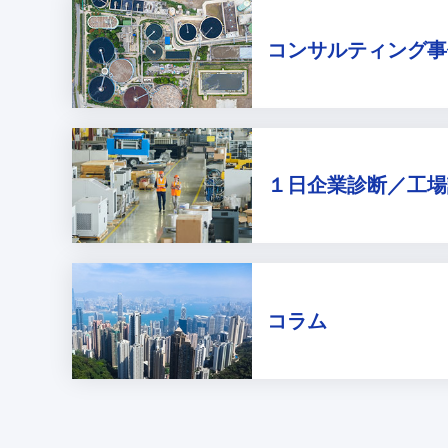
コンサルティング
事
１日企業診断／
工場
コラム