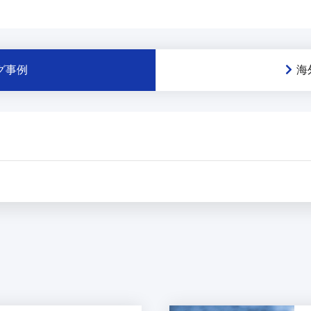
グ事例
海