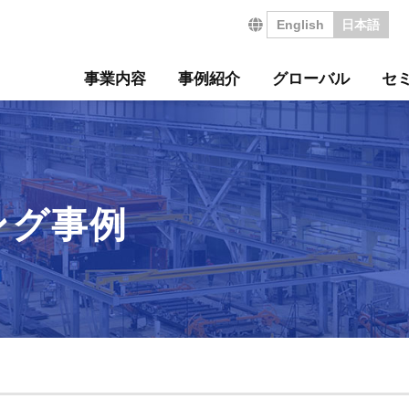
English
日本語
事業内容
事例紹介
グローバル
セ
営の特長
サルティング事例
について
セミナー
・沿革
ジ
サービス
海外コンサルティング
海外工場診断
技術セミナー
コンサルタント紹介
会社を知る
診断
診断事例
ート
ル経営革新セミナー
のご挨拶
会
工場管理力セルフチェ
コラム
事業所案内
社員インタビュー
タントボイス
法人TMCT
強会
ASAP
情報セキュリティ方針
コンサルタントになる
ング事例
営ウェブソリューションズ
・募集要項
採用エントリー