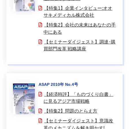
【特集1】企業インタビュー:オオ
サキメディカル株式会社
【特集2】会社の未来はあなたの手
中にある
【セミナーダイジェスト】調達･購
買部門改革 戦略講座
ASAP 2010年 No.4号
【経済時評】「ものづくり白書」
に見るアジア市場戦略
【特集2】問題のとらえ方
【セミナーダイジェスト】意識改
革のメカニズムを解き明かす!