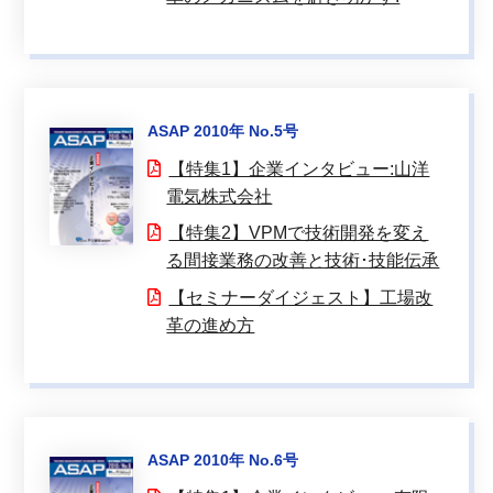
ASAP 2010年 No.5号
【特集1】企業インタビュー:山洋
電気株式会社
【特集2】VPMで技術開発を変え
る間接業務の改善と技術･技能伝承
【セミナーダイジェスト】工場改
革の進め方
ASAP 2010年 No.6号