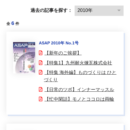
過去の記事を探す：
6
全
件
ASAP 2010年 No.1号
【新年のご挨拶】
【特集1】九州耐火煉瓦株式会社
【特集 海外編】ものづくりは ひと
づくり
【日常のツボ】インナーマッスル
【忙中閑話】モノとココロは両輪