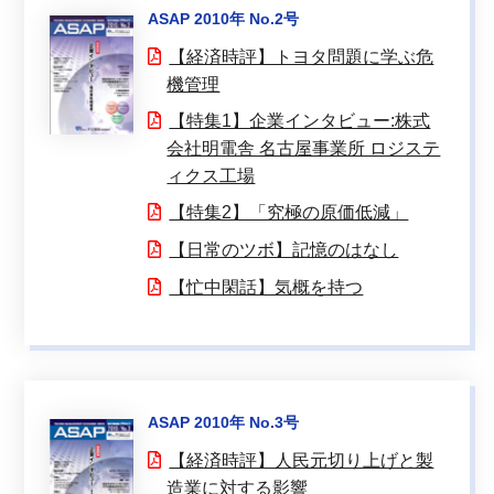
ASAP 2010年 No.2号
【経済時評】トヨタ問題に学ぶ危
機管理
【特集1】企業インタビュー:株式
会社明電舎 名古屋事業所 ロジステ
ィクス工場
【特集2】「究極の原価低減」
【日常のツボ】記憶のはなし
【忙中閑話】気概を持つ
ASAP 2010年 No.3号
【経済時評】人民元切り上げと製
造業に対する影響