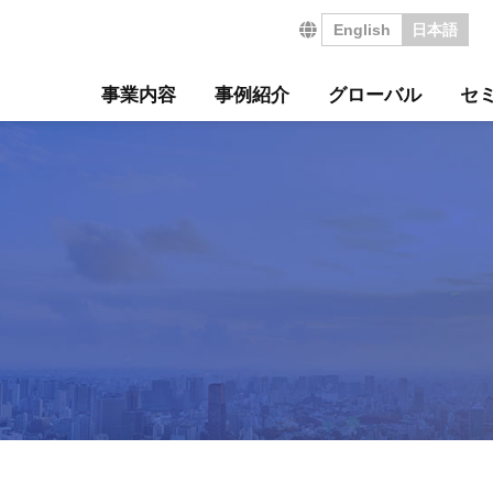
English
日本語
事業内容
事例紹介
グローバル
セ
営の特長
サルティング事例
について
セミナー
・沿革
ジ
サービス
海外コンサルティング
海外工場診断
技術セミナー
コンサルタント紹介
会社を知る
診断
診断事例
ート
ル経営革新セミナー
のご挨拶
会
工場管理力セルフチェ
コラム
事業所案内
社員インタビュー
タントボイス
法人TMCT
強会
ASAP
情報セキュリティ方針
コンサルタントになる
営ウェブソリューションズ
・募集要項
採用エントリー