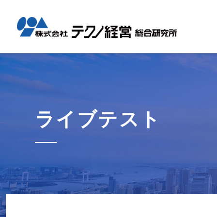
テクノ経
国内コン
海外展開
経営革新
会社概要
メッセー
セミナー情報
グローバル
事業内容
事例紹介
企業情報
採用情報
1日工場
1日工場
海外レポ
グローバ
代表から
会社説明
お知らせ
コンサル
タイ現地
研修・勉
ライブテスト
テクノ経
募集職種