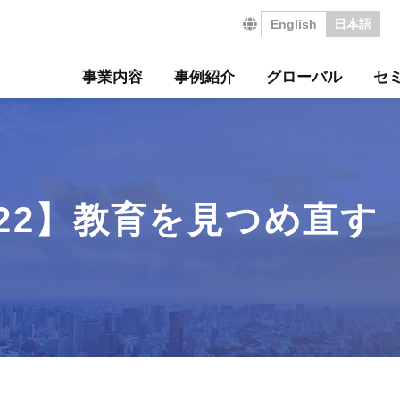
English
日本語
事業内容
事例紹介
グローバル
セ
営の特長
サルティング事例
について
セミナー
・沿革
ジ
サービス
海外コンサルティング
海外工場診断
技術セミナー
コンサルタント紹介
会社を知る
診断
診断事例
ート
ル経営革新セミナー
のご挨拶
会
工場管理力セルフチェ
コラム
事業所案内
社員インタビュー
タントボイス
法人TMCT
強会
ASAP
情報セキュリティ方針
コンサルタントになる
~22】教育を見つめ直す
営ウェブソリューションズ
・募集要項
採用エントリー