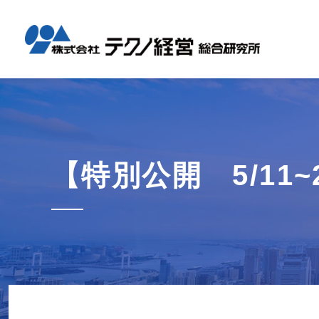
テクノ経
国内コン
海外展開
経営革新
会社概要
メッセー
セミナー情報
グローバル
事業内容
事例紹介
企業情報
採用情報
1日工場
1日工場
海外レポ
グローバ
代表から
会社説明
お知らせ
コンサル
タイ現地
研修・勉
【特別公開 5/11
テクノ経
募集職種