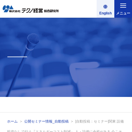
English
メニュー
ホーム
公開セミナー情報_自動投稿
[自動投稿：セミナー]関東 設備
投資なしで行う『エネルギーコスト削減』 人・設備に余裕がある 今こそ