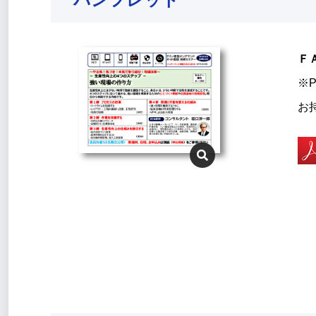
Ｆ
※P
お