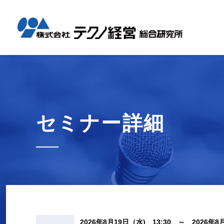
テクノ経
国内コン
海外展開
経営革新
会社概要
メッセー
セミナー情報
グローバル
事業内容
事例紹介
企業情報
採用情報
1日工場
1日工場
海外レポ
グローバ
代表から
会社説明
お知らせ
コンサル
タイ現地
研修・勉
セミナー詳細
テクノ経
募集職種
2026年8月19日（水) 13:30 ～ 2026年8月