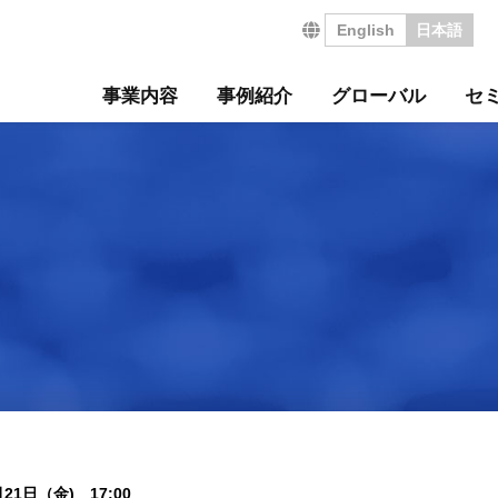
English
日本語
事業内容
事例紹介
グローバル
セ
営の特長
サルティング事例
について
セミナー
・沿革
ジ
サービス
海外コンサルティング
海外工場診断
技術セミナー
コンサルタント紹介
会社を知る
診断
診断事例
ート
ル経営革新セミナー
のご挨拶
会
工場管理力セルフチェ
コラム
事業所案内
社員インタビュー
タントボイス
法人TMCT
強会
ASAP
情報セキュリティ方針
コンサルタントになる
営ウェブソリューションズ
・募集要項
採用エントリー
21日（金) 17:00