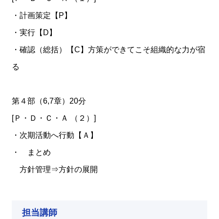
・計画策定【P】
・実行【D】
・確認（総括）【C】方策ができてこそ組織的な力が宿
る
第４部（6,7章）20分
[Ｐ・Ｄ・Ｃ・Ａ （２）]
・次期活動へ行動【Ａ】
・ まとめ
方針管理⇒方針の展開
担当講師