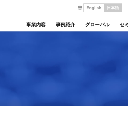
English
日本語
事業内容
事例紹介
グローバル
セ
営の特長
サルティング事例
について
セミナー
・沿革
ジ
サービス
海外コンサルティング
海外工場診断
技術セミナー
コンサルタント紹介
会社を知る
診断
診断事例
ート
ル経営革新セミナー
のご挨拶
会
工場管理力セルフチェ
コラム
事業所案内
社員インタビュー
タントボイス
法人TMCT
強会
ASAP
情報セキュリティ方針
コンサルタントになる
営ウェブソリューションズ
・募集要項
採用エントリー