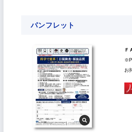
パンフレット
Ｆ
※P
お