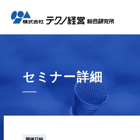
テクノ経
国内コン
海外展開
経営革新
会社概要
メッセー
セミナー情報
グローバル
事業内容
事例紹介
企業情報
採用情報
1日工場
1日工場
海外レポ
グローバ
代表から
会社説明
お知らせ
コンサル
タイ現地
研修・勉
セミナー詳細
テクノ経
募集職種
開催日時