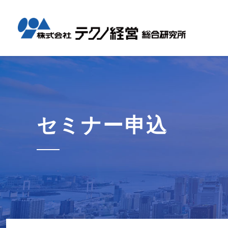
テクノ経
国内コン
海外展開
経営革新
会社概要
メッセー
セミナー情報
グローバル
事業内容
事例紹介
企業情報
採用情報
1日工場
1日工場
海外レポ
グローバ
代表から
会社説明
お知らせ
コンサル
タイ現地
研修・勉
セミナー申込
テクノ経
募集職種