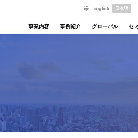
English
日本語
事業内容
事例紹介
グローバル
セ
営の特長
サルティング事例
について
セミナー
・沿革
ジ
サービス
海外コンサルティング
海外工場診断
技術セミナー
コンサルタント紹介
会社を知る
診断
診断事例
ート
ル経営革新セミナー
のご挨拶
会
工場管理力セルフチェ
コラム
事業所案内
社員インタビュー
タントボイス
法人TMCT
強会
ASAP
情報セキュリティ方針
コンサルタントになる
営ウェブソリューションズ
・募集要項
採用エントリー