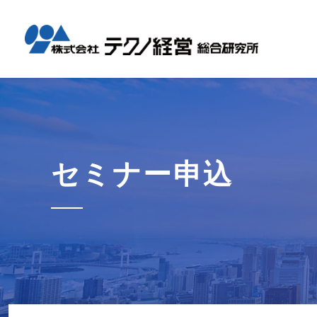
テクノ経
国内コン
海外展開
経営革新
会社概要
メッセー
セミナー情報
グローバル
事業内容
事例紹介
企業情報
採用情報
1日工場
1日工場
海外レポ
グローバ
代表から
会社説明
お知らせ
コンサル
タイ現地
研修・勉
セミナー申込
テクノ経
募集職種