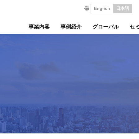
English
日本語
事業内容
事例紹介
グローバル
セ
営の特長
サルティング事例
について
セミナー
・沿革
ジ
サービス
海外コンサルティング
海外工場診断
技術セミナー
コンサルタント紹介
会社を知る
診断
診断事例
ート
ル経営革新セミナー
のご挨拶
会
工場管理力セルフチェ
コラム
事業所案内
社員インタビュー
タントボイス
法人TMCT
強会
ASAP
情報セキュリティ方針
コンサルタントになる
営ウェブソリューションズ
・募集要項
採用エントリー