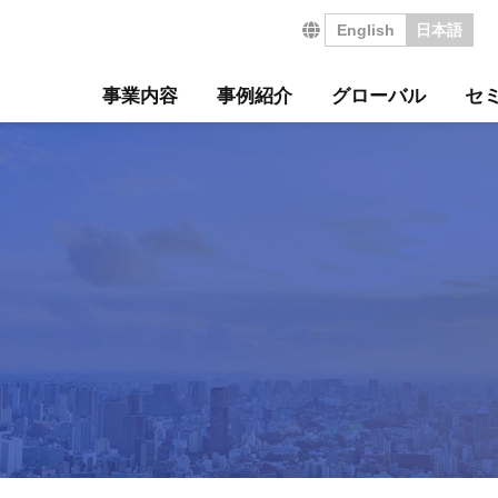
English
日本語
事業内容
事例紹介
グローバル
セ
営の特長
サルティング事例
について
セミナー
・沿革
ジ
サービス
海外コンサルティング
海外工場診断
技術セミナー
コンサルタント紹介
会社を知る
診断
診断事例
ート
ル経営革新セミナー
のご挨拶
会
工場管理力セルフチェ
コラム
事業所案内
社員インタビュー
タントボイス
法人TMCT
強会
ASAP
情報セキュリティ方針
コンサルタントになる
営ウェブソリューションズ
・募集要項
採用エントリー