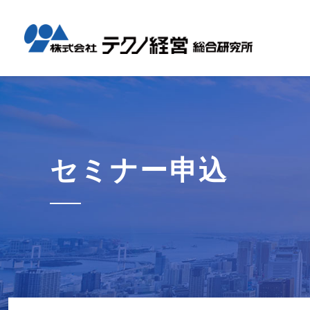
テクノ経
国内コン
海外展開
経営革新
会社概要
メッセー
セミナー情報
グローバル
事業内容
事例紹介
企業情報
採用情報
1日工場
1日工場
海外レポ
グローバ
代表から
会社説明
お知らせ
コンサル
タイ現地
研修・勉
セミナー申込
テクノ経
募集職種