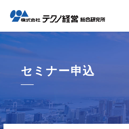
テクノ経
国内コン
海外展開
経営革新
会社概要
メッセー
セミナー情報
グローバル
事業内容
事例紹介
企業情報
採用情報
1日工場
1日工場
海外レポ
グローバ
代表から
会社説明
お知らせ
コンサル
タイ現地
研修・勉
セミナー申込
テクノ経
募集職種