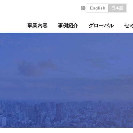
English
日本語
事業内容
事例紹介
グローバル
セ
営の特長
サルティング事例
について
セミナー
・沿革
ジ
サービス
海外コンサルティング
海外工場診断
技術セミナー
コンサルタント紹介
会社を知る
診断
診断事例
ート
ル経営革新セミナー
のご挨拶
会
工場管理力セルフチェ
コラム
事業所案内
社員インタビュー
タントボイス
法人TMCT
強会
ASAP
情報セキュリティ方針
コンサルタントになる
営ウェブソリューションズ
・募集要項
採用エントリー