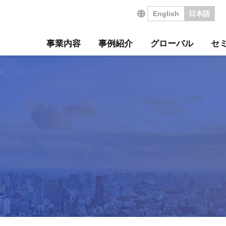
English
日本語
事業内容
事例紹介
グローバル
セ
営の特長
サルティング事例
について
セミナー
・沿革
ジ
サービス
海外コンサルティング
海外工場診断
技術セミナー
コンサルタント紹介
会社を知る
診断
診断事例
ート
ル経営革新セミナー
のご挨拶
会
工場管理力セルフチェ
コラム
事業所案内
社員インタビュー
タントボイス
法人TMCT
強会
ASAP
情報セキュリティ方針
コンサルタントになる
営ウェブソリューションズ
・募集要項
採用エントリー