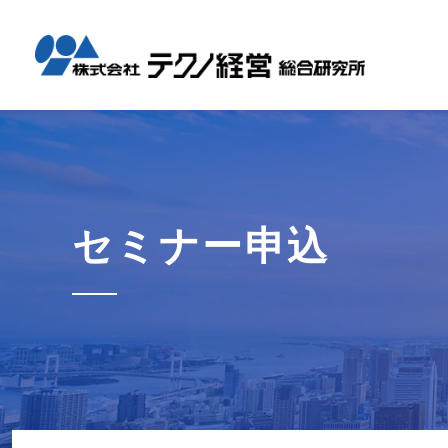
テクノ経
国内コン
海外展開
経営革新
会社概要
メッセー
セミナー情報
グローバル
事業内容
事例紹介
企業情報
採用情報
1日工場
1日工場
海外レポ
グローバ
代表から
会社説明
お知らせ
コンサル
タイ現地
研修・勉
セミナー申込
テクノ経
募集職種