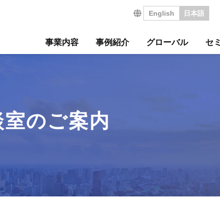
English
日本語
事業内容
事例紹介
グローバル
セ
営の特長
サルティング事例
について
セミナー
・沿革
ジ
サービス
海外コンサルティング
海外工場診断
技術セミナー
コンサルタント紹介
会社を知る
診断
診断事例
ート
ル経営革新セミナー
のご挨拶
会
工場管理力セルフチェ
コラム
事業所案内
社員インタビュー
タントボイス
法人TMCT
強会
ASAP
情報セキュリティ方針
コンサルタントになる
談室のご案内
営ウェブソリューションズ
・募集要項
採用エントリー