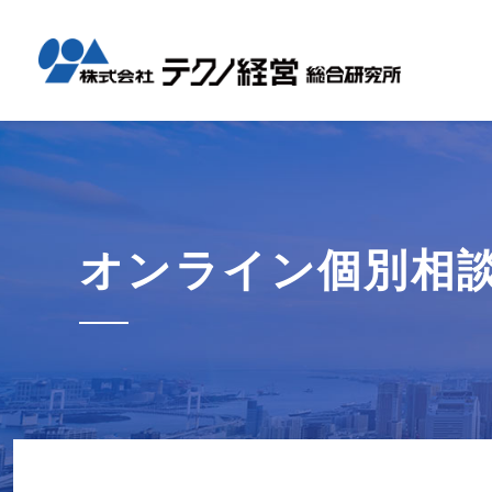
テクノ経
国内コン
海外展開
経営革新
会社概要
メッセー
セミナー情報
グローバル
事業内容
事例紹介
企業情報
採用情報
1日工場
1日工場
海外レポ
グローバ
代表から
会社説明
お知らせ
コンサル
タイ現地
研修・勉
オンライン個別相
テクノ経
募集職種