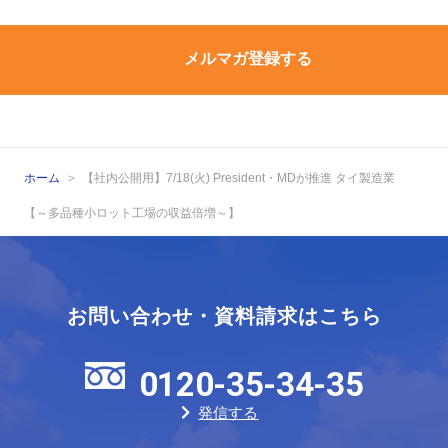
メルマガ登録する
ホーム
【社内公開用】7/18(火) President・MDが推進 タイ製造業
【～多品種小ロット工場の収益倍増～】
お問い合わせ・資料請求はこちら
0120-35-34-35
発信する