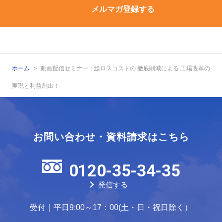
メルマガ登録する
ホーム
動画配信セミナー：総ロスコストの 徹底削減による 工場改革の
実現と利益創出！
お問い合わせ・資料請求はこちら
0120-35-34-35
発信する
受付｜平日9:00～17：00(土・日・祝日除く）