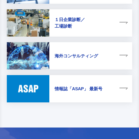
１日企業診断／
工場診断
海外コンサルティング
情報誌
「ASAP」 最新号