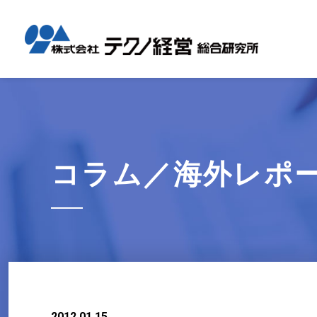
テクノ経
国内コン
海外展開
経営革新
会社概要
メッセー
セミナー情報
グローバル
事業内容
事例紹介
企業情報
採用情報
1日工場
1日工場
海外レポ
グローバ
代表から
会社説明
お知らせ
コンサル
タイ現地
研修・勉
コラム／海外レポ
テクノ経
募集職種
2012.01.15