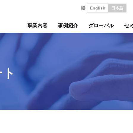
English
日本語
事業内容
事例紹介
グローバル
セ
営の特長
サルティング事例
について
セミナー
・沿革
ジ
サービス
海外コンサルティング
海外工場診断
技術セミナー
コンサルタント紹介
会社を知る
診断
診断事例
ート
ル経営革新セミナー
のご挨拶
会
工場管理力セルフチェ
コラム
事業所案内
社員インタビュー
タントボイス
法人TMCT
強会
ASAP
情報セキュリティ方針
コンサルタントになる
ート
営ウェブソリューションズ
・募集要項
採用エントリー