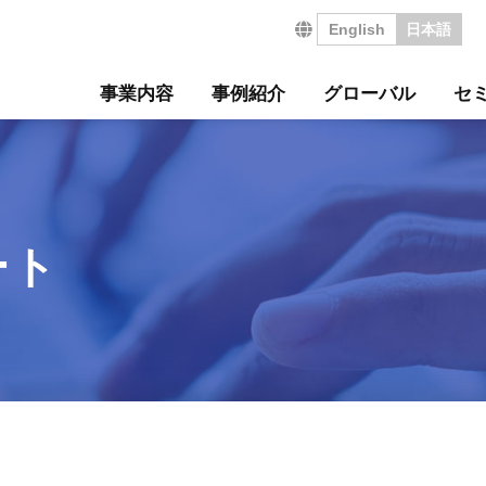
English
日本語
事業内容
事例紹介
グローバル
セ
営の特長
サルティング事例
について
セミナー
・沿革
ジ
サービス
海外コンサルティング
海外工場診断
技術セミナー
コンサルタント紹介
会社を知る
診断
診断事例
ート
ル経営革新セミナー
のご挨拶
会
工場管理力セルフチェ
コラム
事業所案内
社員インタビュー
タントボイス
法人TMCT
強会
ASAP
情報セキュリティ方針
コンサルタントになる
ート
営ウェブソリューションズ
・募集要項
採用エントリー