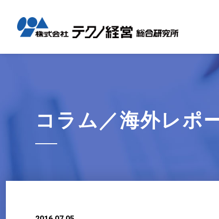
テクノ経
国内コン
海外展開
経営革新
会社概要
メッセー
セミナー情報
グローバル
事業内容
事例紹介
企業情報
採用情報
1日工場
1日工場
海外レポ
グローバ
代表から
会社説明
お知らせ
コンサル
タイ現地
研修・勉
コラム／海外レポ
テクノ経
募集職種
2016.07.05