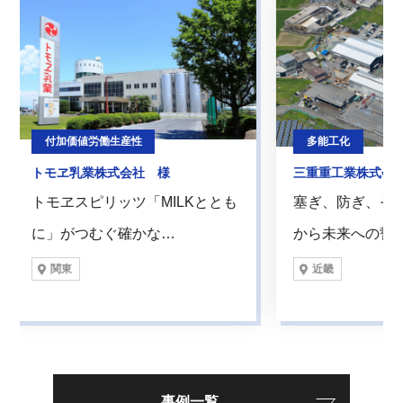
付加価値労働生産性
多能工化
モヱ乳業株式会社 様
三重重工業株式会社 様
モヱスピリッツ「MILKととも
塞ぎ、防ぎ、そして挑む 
」がつむぐ確かな…
から未来への誓い …
関東
近畿
事例一覧