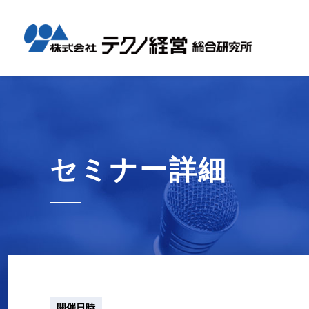
テクノ経
国内コン
海外展開
経営革新
会社概要
メッセー
セミナー情報
グローバル
事業内容
事例紹介
企業情報
採用情報
1日工場
1日工場
海外レポ
グローバ
代表から
会社説明
お知らせ
コンサル
タイ現地
研修・勉
セミナー詳細
テクノ経
募集職種
開催日時