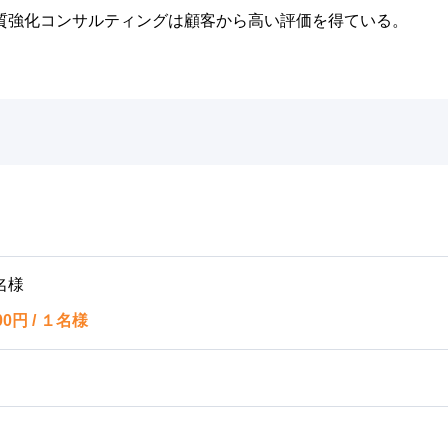
質強化コンサルティングは顧客から高い評価を得ている。
名様
円 / １名様