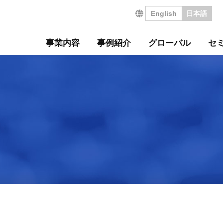
English
日本語
事業内容
事例紹介
グローバル
セ
営の特長
サルティング事例
について
セミナー
・沿革
ジ
サービス
海外コンサルティング
海外工場診断
技術セミナー
コンサルタント紹介
会社を知る
診断
診断事例
ート
ル経営革新セミナー
のご挨拶
会
工場管理力セルフチェ
コラム
事業所案内
社員インタビュー
タントボイス
法人TMCT
強会
ASAP
情報セキュリティ方針
コンサルタントになる
営ウェブソリューションズ
・募集要項
採用エントリー